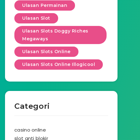
Ulasan Permainan
Ulasan Slot
Ulasan Slots Doggy Riches
Megaways
Ulasan Slots Online
Ulasan Slots Online Illogicool
Categori
casino online
slot anti blokir