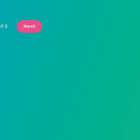
Next
of 2