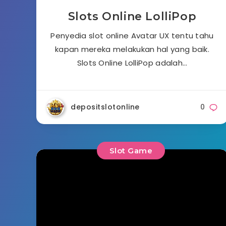
Slots Online LolliPop
Penyedia slot online Avatar UX tentu tahu
kapan mereka melakukan hal yang baik.
Slots Online LolliPop adalah…
depositslotonline
0
Slot Game