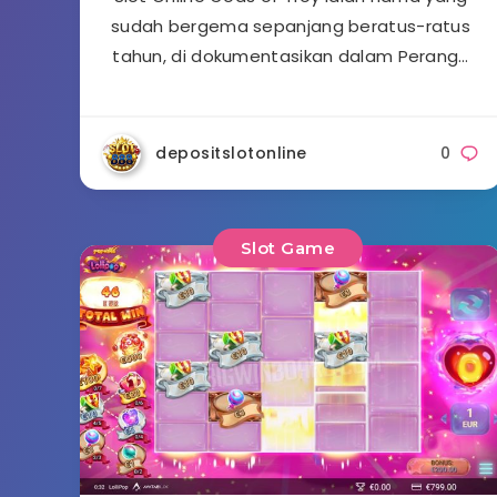
sudah bergema sepanjang beratus-ratus
tahun, di dokumentasikan dalam Perang…
depositslotonline
0
Slot Game