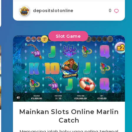
depositslotonline
0
Slot Game
Mainkan Slots Online Marlin
Catch
Memancing ialah hoby yang paling terkenal