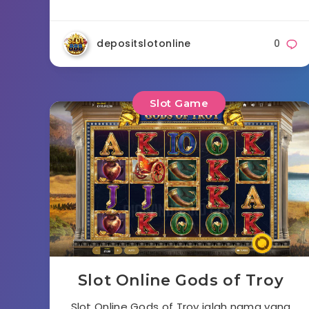
depositslotonline
0
Slot Game
Slot Online Gods of Troy
Slot Online Gods of Troy ialah nama yang