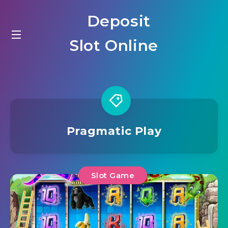
Deposit
Slot Online
Pragmatic Play
Slot Game