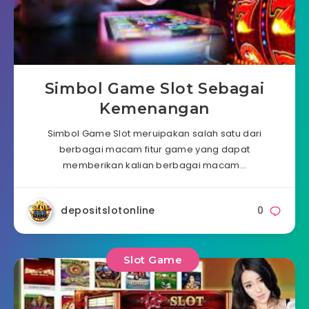
Simbol Game Slot Sebagai
Kemenangan
Simbol Game Slot meruipakan salah satu dari
berbagai macam fitur game yang dapat
memberikan kalian berbagai macam…
depositslotonline
0
Slot Game