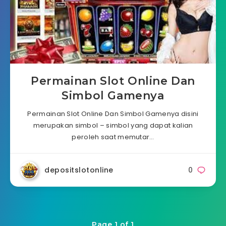
Permainan Slot Online Dan
Simbol Gamenya
Permainan Slot Online Dan Simbol Gamenya disini
merupakan simbol – simbol yang dapat kalian
peroleh saat memutar…
depositslotonline
0
Page 1 of 1