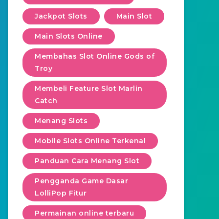
Jackpot Slots
Main Slot
Main Slots Online
Membahas Slot Online Gods of
Troy
Membeli Feature Slot Marlin
Catch
Menang Slots
Mobile Slots Online Terkenal
Panduan Cara Menang Slot
Pengganda Game Dasar
LolliPop Fitur
Permainan online terbaru