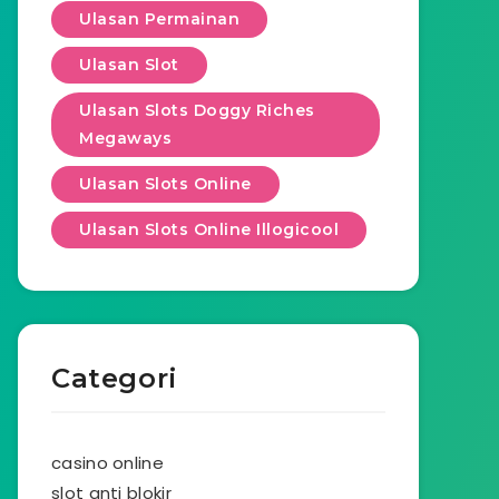
Ulasan Permainan
Ulasan Slot
Ulasan Slots Doggy Riches
Megaways
Ulasan Slots Online
Ulasan Slots Online Illogicool
Categori
casino online
slot anti blokir