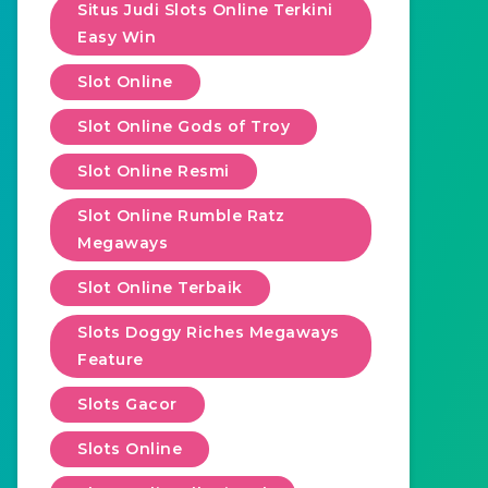
Situs Judi Slots Online Terkini
Easy Win
Slot Online
Slot Online Gods of Troy
Slot Online Resmi
Slot Online Rumble Ratz
Megaways
Slot Online Terbaik
Slots Doggy Riches Megaways
Feature
Slots Gacor
Slots Online