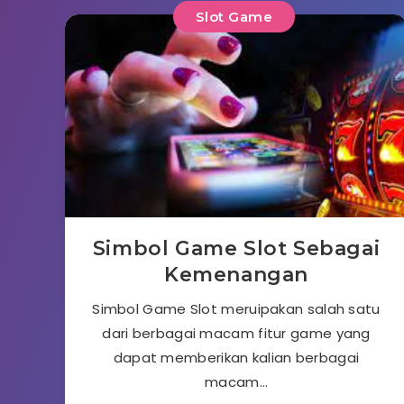
Slot Game
Simbol Game Slot Sebagai
Kemenangan
Simbol Game Slot meruipakan salah satu
dari berbagai macam fitur game yang
dapat memberikan kalian berbagai
macam…