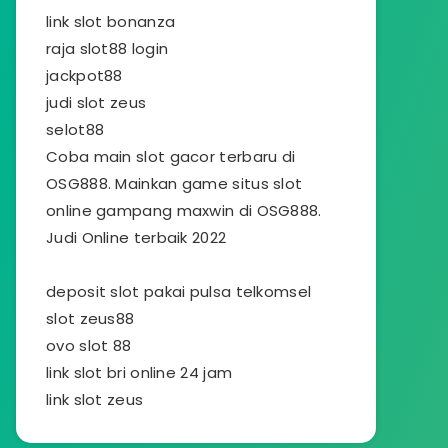
link slot bonanza
raja slot88 login
jackpot88
judi slot zeus
selot88
Coba main slot gacor terbaru di
OSG888. Mainkan game
situs slot
online
gampang maxwin di OSG888.
Judi Online terbaik 2022
deposit slot pakai pulsa telkomsel
slot zeus88
ovo slot 88
link slot bri online 24 jam
link slot zeus