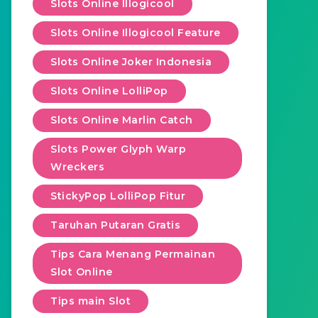
Slots Online Illogicool
Slots Online Illogicool Feature
Slots Online Joker Indonesia
Slots Online LolliPop
Slots Online Marlin Catch
Slots Power Glyph Warp
Wreckers
StickyPop LolliPop Fitur
Taruhan Putaran Gratis
Tips Cara Menang Permainan
Slot Online
Tips main Slot