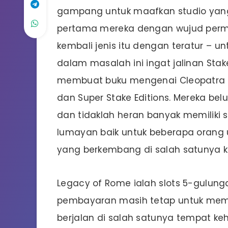
gampang untuk maafkan studio yang 
pertama mereka dengan wujud perma
kembali jenis itu dengan teratur – untu
dalam masalah ini ingat jalinan St
membuat buku mengenai Cleopatra , p
dan Super Stake Editions. Mereka be
dan tidaklah heran banyak memiliki 
lumayan baik untuk beberapa orang
yang berkembang di salah satunya k
Legacy of Rome ialah slots 5-gulungan
pembayaran masih tetap untuk mem
berjalan di salah satunya tempat ke