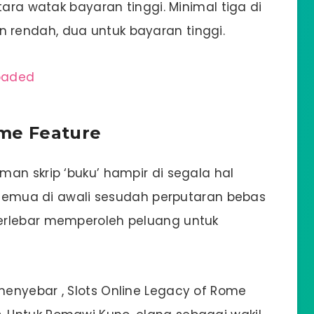
tara watak bayaran tinggi. Minimal tiga di
rendah, dua untuk bayaran tinggi.
loaded
ome Feature
an skrip ‘buku’ hampir di segala hal
. Semua di awali sesudah perputaran bebas
erlebar memperoleh peluang untuk
enyebar , Slots Online Legacy of Rome