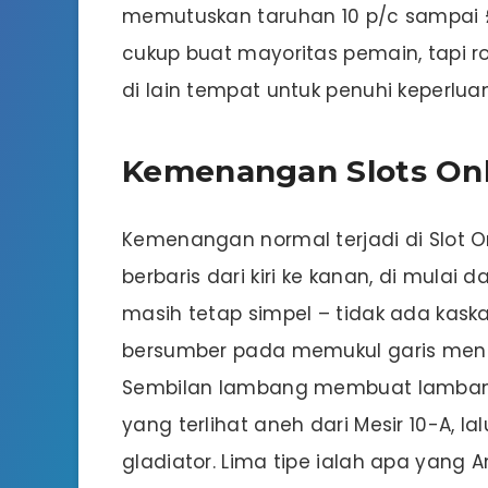
memutuskan taruhan 10 p/c sampai £
cukup buat mayoritas pemain, tapi ro
di lain tempat untuk penuhi keperlua
Kemenangan Slots Onl
Kemenangan normal terjadi di Slot 
berbaris dari kiri ke kanan, di mula
masih tetap simpel – tidak ada kaska
bersumber pada memukul garis mena
Sembilan lambang membuat lambang 
yang terlihat aneh dari Mesir 10-A, la
gladiator. Lima tipe ialah apa yan