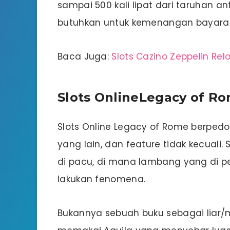
sampai 500 kali lipat dari taruhan an
butuhkan untuk kemenangan bayaran 
Baca Juga:
Slots Cazino Zeppelin Re
Slots OnlineLegacy of R
Slots Online Legacy of Rome berpedom
yang lain, dan feature tidak kecuali
di pacu, di mana lambang yang di p
lakukan fenomena.
Bukannya sebuah buku sebagai liar/m