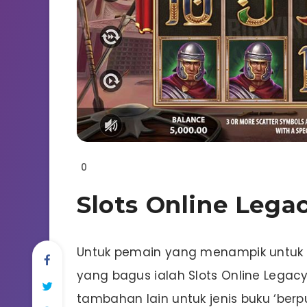
0
Slots Online Lega
Untuk pemain yang menampik untuk y
yang bagus ialah Slots Online Lega
tambahan lain untuk jenis buku ‘berpu