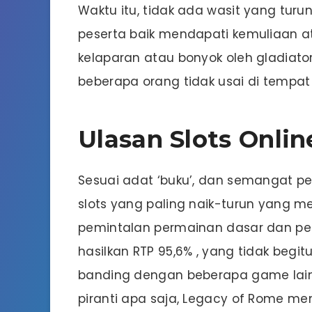
Waktu itu, tidak ada wasit yang turu
peserta baik mendapati kemuliaan at
kelaparan atau bonyok oleh gladiato
beberapa orang tidak usai di tempat 
Ulasan Slots Onli
Sesuai adat ‘buku’, dan semangat pe
slots yang paling naik-turun yang 
pemintalan permainan dasar dan per
hasilkan RTP 95,6% , yang tidak begit
banding dengan beberapa game lain 
piranti apa saja, Legacy of Rome m