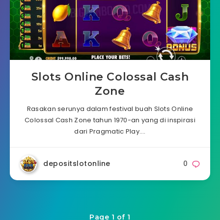
Slots Online Colossal Cash
Zone
Rasakan serunya dalam festival buah Slots Online
Colossal Cash Zone tahun 1970-an yang di inspirasi
dari Pragmatic Play….
depositslotonline
0
Page 1 of 1