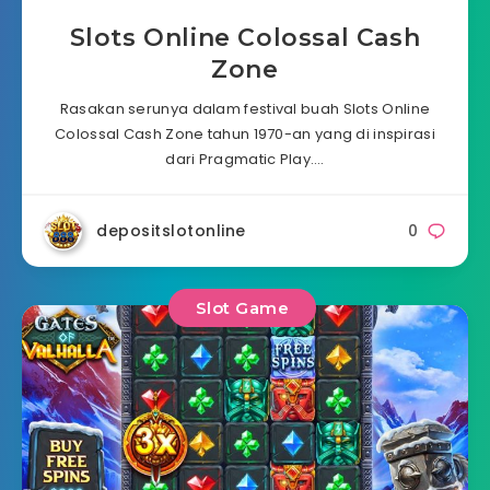
Slots Online Colossal Cash
Zone
Rasakan serunya dalam festival buah Slots Online
Colossal Cash Zone tahun 1970-an yang di inspirasi
dari Pragmatic Play….
depositslotonline
0
Slot Game