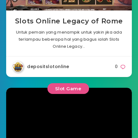
Slots Online Legacy of Rome
Untuk pemain yang menampik untuk yakin jika ada
terlampau beberapa hal yang bagus ialah Slots
Online Legacy…
depositslotonline
0
Slot Game