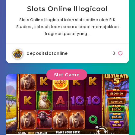
Slots Online Illogicool
Slots Online Illogicool ialah slots online oleh ELK
Studios , sebuah team secara cepat memojokkan
fragmen pasar yang…
depositslotonline
0
Slot Game