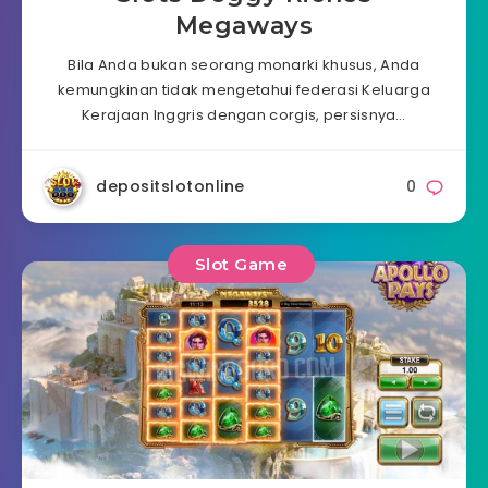
Megaways
Bila Anda bukan seorang monarki khusus, Anda
kemungkinan tidak mengetahui federasi Keluarga
Kerajaan Inggris dengan corgis, persisnya…
depositslotonline
0
Slot Game