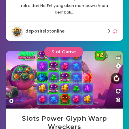
retro dari NetEnt yang akan membawa Anda
kembali…
depositslotonline
0
Slot Game
Slots Power Glyph Warp
Wreckers