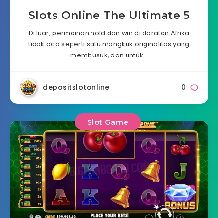
Slots Online The Ultimate 5
Di luar, permainan hold dan win di daratan Afrika
tidak ada seperti satu mangkuk originalitas yang
membusuk, dan untuk…
depositslotonline
0
Slot Game