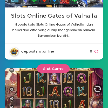
Slots Online Gates of Valhalla
Google kata Slots Online Gates of Valhalla , dan
beberapa citra yang cukup mengesankan muncul.
Bayangkan berdiri…
depositslotonline
0
Slot Game