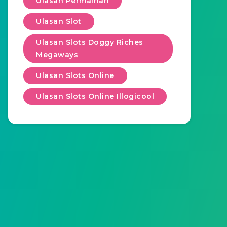
Ulasan Permainan
Ulasan Slot
Ulasan Slots Doggy Riches
Megaways
Ulasan Slots Online
Ulasan Slots Online Illogicool