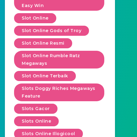
Easy Win
Slot Online
Slot Online Gods of Troy
Slot Online Resmi
Slot Online Rumble Ratz
Megaways
Slot Online Terbaik
Slots Doggy Riches Megaways
Feature
Slots Gacor
Slots Online
Slots Online Illogicool