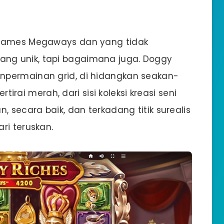
 games Megaways dan yang tidak
ng unik, tapi bagaimana juga. Doggy
npermainan grid, di hidangkan seakan-
ertirai merah, dari sisi koleksi kreasi seni
, secara baik, dan terkadang titik surealis
ri teruskan.