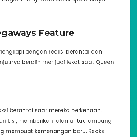
egaways Feature
lengkapi dengan reaksi berantai dan
anjutnya beralih menjadi lekat saat Queen
i berantai saat mereka berkenaan.
ri kisi, memberikan jalan untuk lambang
uang membuat kemenangan baru. Reaksi