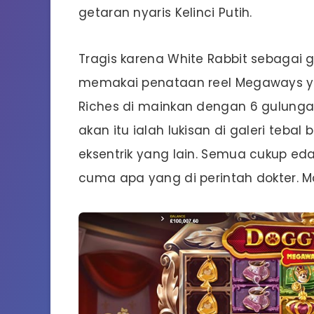
getaran nyaris Kelinci Putih.
Tragis karena White Rabbit sebagai
memakai penataan reel Megaways ya
Riches di mainkan dengan 6 gulunga
akan itu ialah lukisan di galeri tebal b
eksentrik yang lain. Semua cukup edan
cuma apa yang di perintah dokter. Ma