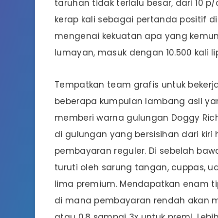
taruhan tidak terlalu besar, dari 10 
kerap kali sebagai pertanda positif
mengenai kekuatan apa yang kemung
lumayan, masuk dengan 10.500 kali l
Tempatkan team grafis untuk bekerja
beberapa kumpulan lambang asli yan
memberi warna gulungan Doggy Rich
di gulungan yang bersisihan dari ki
pembayaran reguler. Di sebelah baw
turuti oleh sarung tangan, cuppas, u
lima premium. Mendapatkan enam tipe
di mana pembayaran rendah akan me
atau 0,8 sampai 3x untuk premi. Leb