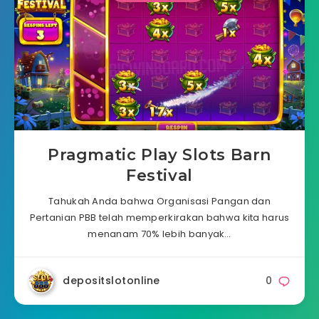
Pragmatic Play Slots Barn
Festival
Tahukah Anda bahwa Organisasi Pangan dan
Pertanian PBB telah memperkirakan bahwa kita harus
menanam 70% lebih banyak…
depositslotonline
0