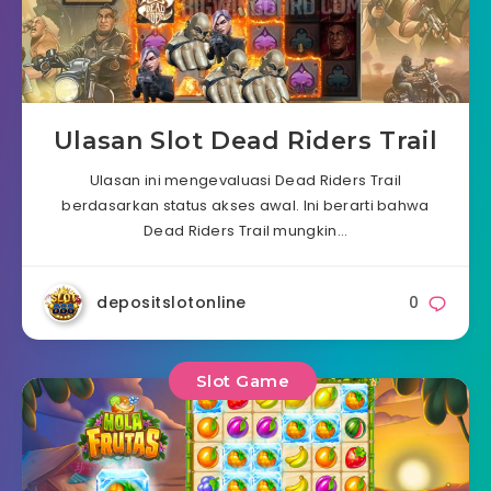
Ulasan Slot Dead Riders Trail
Ulasan ini mengevaluasi Dead Riders Trail
berdasarkan status akses awal. Ini berarti bahwa
Dead Riders Trail mungkin…
depositslotonline
0
Slot Game