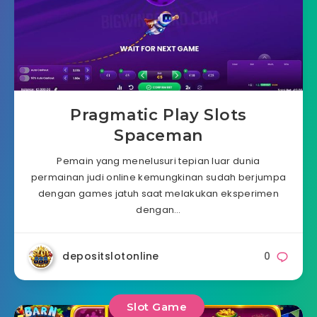
Pragmatic Play Slots
Spaceman
Pemain yang menelusuri tepian luar dunia
permainan judi online kemungkinan sudah berjumpa
dengan games jatuh saat melakukan eksperimen
dengan…
depositslotonline
0
Slot Game