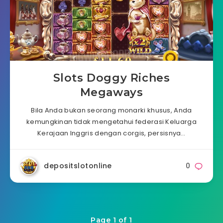
Slots Doggy Riches
Megaways
Bila Anda bukan seorang monarki khusus, Anda
kemungkinan tidak mengetahui federasi Keluarga
Kerajaan Inggris dengan corgis, persisnya…
depositslotonline
0
Page 1 of 1