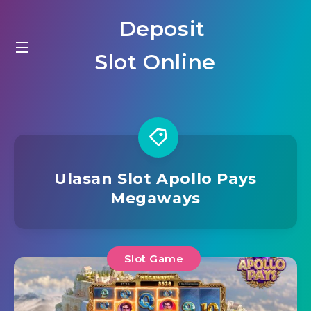
Deposit
Slot Online
Ulasan Slot Apollo Pays
Megaways
Slot Game