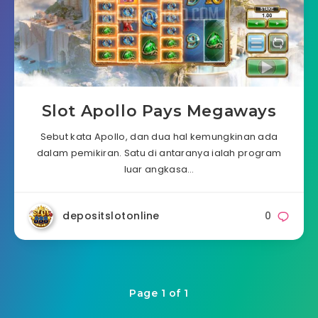
Slot Apollo Pays Megaways
Sebut kata Apollo, dan dua hal kemungkinan ada
dalam pemikiran. Satu di antaranya ialah program
luar angkasa…
depositslotonline
0
Page 1 of 1