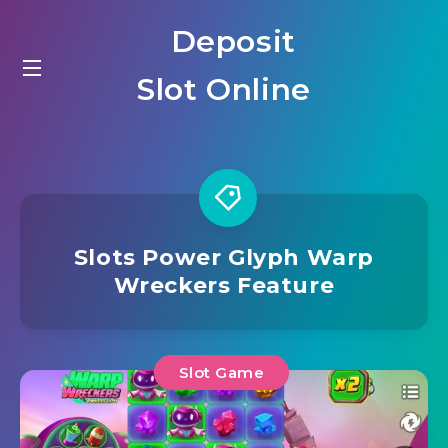
Deposit
Slot Online
Slots Power Glyph Warp
Wreckers Feature
Slot Game