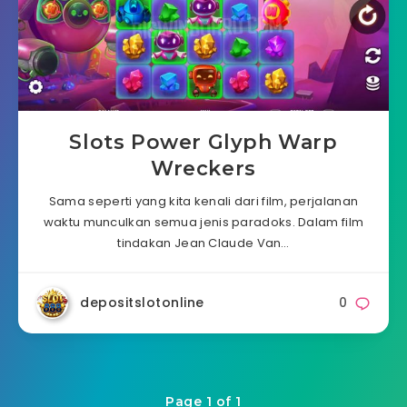
Slots Power Glyph Warp
Wreckers
Sama seperti yang kita kenali dari film, perjalanan
waktu munculkan semua jenis paradoks. Dalam film
tindakan Jean Claude Van…
depositslotonline
0
Page 1 of 1