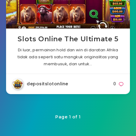
Slots Online The Ultimate 5
Di luar, permainan hold dan win di daratan Afrika
tidak ada seperti satu mangkuk originalitas yang
membusuk, dan untuk…
depositslotonline
0
Page 1 of 1