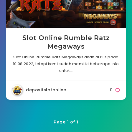
Slot Online Rumble Ratz
Megaways
Slot Online Rumble Ratz Megaways akan di rilis pada
10.08.2022, tetapi kami sudah memiliki beberapa info
untuk…
depositslotonline
0
Page 1 of 1