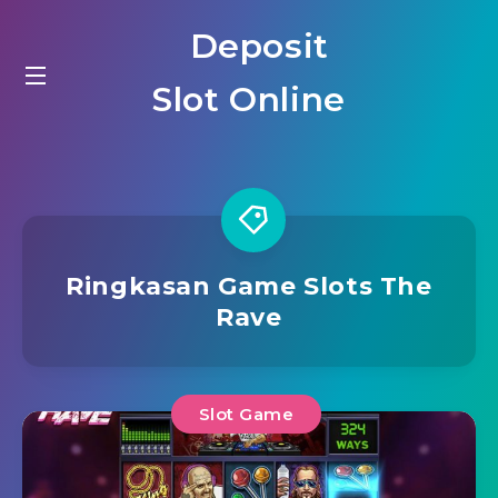
Deposit
Slot Online
Ringkasan Game Slots The
Rave
Slot Game