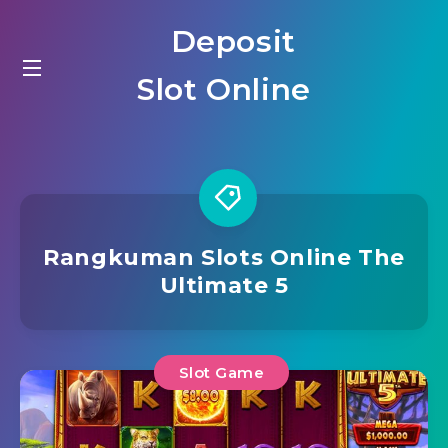
Deposit
Slot Online
Rangkuman Slots Online The
Ultimate 5
Slot Game