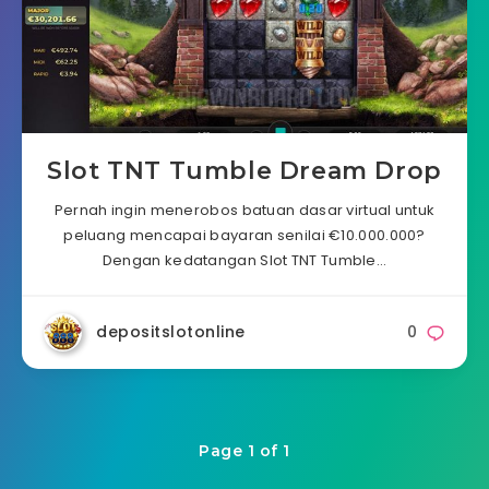
Slot TNT Tumble Dream Drop
Pernah ingin menerobos batuan dasar virtual untuk
peluang mencapai bayaran senilai €10.000.000?
Dengan kedatangan Slot TNT Tumble…
depositslotonline
0
Page 1 of 1