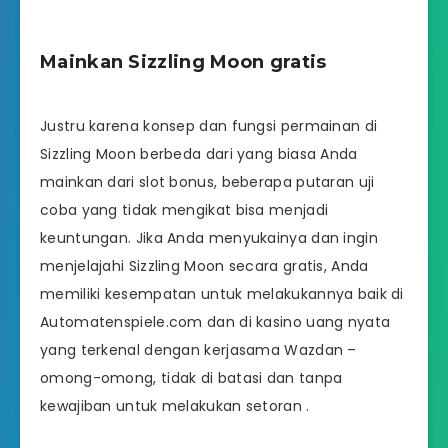
Mainkan Sizzling Moon gratis
Justru karena konsep dan fungsi permainan di
Sizzling Moon berbeda dari yang biasa Anda
mainkan dari slot bonus, beberapa putaran uji
coba yang tidak mengikat bisa menjadi
keuntungan. Jika Anda menyukainya dan ingin
menjelajahi Sizzling Moon secara gratis, Anda
memiliki kesempatan untuk melakukannya baik di
Automatenspiele.com dan di kasino uang nyata
yang terkenal dengan kerjasama Wazdan –
omong-omong, tidak di batasi dan tanpa
kewajiban untuk melakukan setoran .