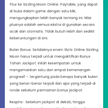
fitur ke Sizzling Moon Online. Paytable, yang dapat
di buka dalam game dengan satu klik,
mengungkapkan lebih banyak tentang ini. Nilai
plusnya adalah semua ekstra di gunakan secara
acak dan otomatis. Tidak butuh lebih dari sedikit
keberuntungan di sini.
Bulan Bonus: Setidaknya enam Slots Online Sizzling
Moon harus terjadi untuk mengaktifkan Bonus
Tahan Jackpot. Inilah kesempatan untuk
mengamankan satu dari empat kemenangan
progresif – tergantung pada berapa banyak bulan
yang benar-benar terjadi dan apa yang terjadi di
ronde sebelum permainan bonus jackpot.
Respins : Sebelum jackpot di dekati, hingga