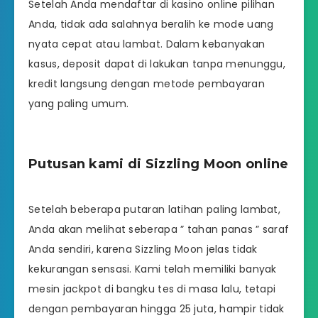
Setelah Anda mendaftar di kasino online pilihan
Anda, tidak ada salahnya beralih ke mode uang
nyata cepat atau lambat. Dalam kebanyakan
kasus, deposit dapat di lakukan tanpa menunggu,
kredit langsung dengan metode pembayaran
yang paling umum.
Putusan kami di Sizzling Moon online
Setelah beberapa putaran latihan paling lambat,
Anda akan melihat seberapa ” tahan panas ” saraf
Anda sendiri, karena Sizzling Moon jelas tidak
kekurangan sensasi. Kami telah memiliki banyak
mesin jackpot di bangku tes di masa lalu, tetapi
dengan pembayaran hingga 25 juta, hampir tidak