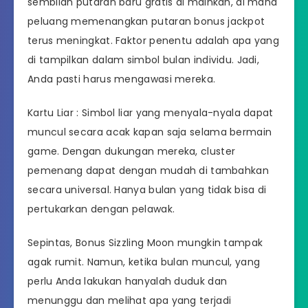
sembilan putaran baru gratis di mainkan, di mana
peluang memenangkan putaran bonus jackpot
terus meningkat. Faktor penentu adalah apa yang
di tampilkan dalam simbol bulan individu. Jadi,
Anda pasti harus mengawasi mereka.
Kartu Liar : Simbol liar yang menyala-nyala dapat
muncul secara acak kapan saja selama bermain
game. Dengan dukungan mereka, cluster
pemenang dapat dengan mudah di tambahkan
secara universal. Hanya bulan yang tidak bisa di
pertukarkan dengan pelawak.
Sepintas, Bonus Sizzling Moon mungkin tampak
agak rumit. Namun, ketika bulan muncul, yang
perlu Anda lakukan hanyalah duduk dan
menunggu dan melihat apa yang terjadi