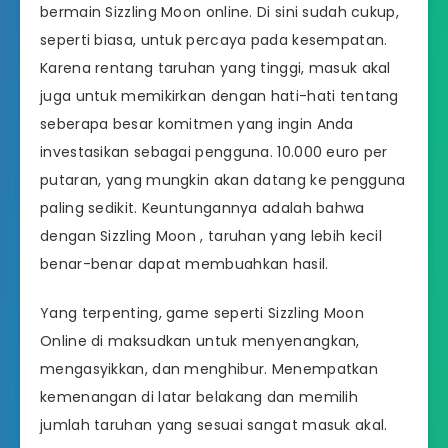
bermain Sizzling Moon online. Di sini sudah cukup,
seperti biasa, untuk percaya pada kesempatan.
Karena rentang taruhan yang tinggi, masuk akal
juga untuk memikirkan dengan hati-hati tentang
seberapa besar komitmen yang ingin Anda
investasikan sebagai pengguna. 10.000 euro per
putaran, yang mungkin akan datang ke pengguna
paling sedikit. Keuntungannya adalah bahwa
dengan Sizzling Moon , taruhan yang lebih kecil
benar-benar dapat membuahkan hasil.
Yang terpenting, game seperti Sizzling Moon
Online di maksudkan untuk menyenangkan,
mengasyikkan, dan menghibur. Menempatkan
kemenangan di latar belakang dan memilih
jumlah taruhan yang sesuai sangat masuk akal.