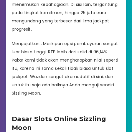
menemukan kebahagiaan. Di sisi lain, tergantung
pada tingkat komitmen, hingga 25 juta euro
mengundang yang terbesar dari lima jackpot
progresif.
Mengejutkan : Meskipun opsi pembayaran sangat
luar biasa tinggi, RTP lebih dari solid di 96,14% .
Pakar kami tidak akan mengharapkan nilai seperti
itu, karena ini sama sekali tidak biasa untuk slot
jackpot. Wazdan sangat akomodatif di sini, dan
untuk itu saja ada baiknya Anda menguji sendiri
Sizzling Moon.
Dasar Slots Online Sizzling
Moon