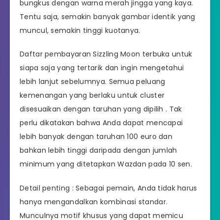
bungkus dengan warna merah jingga yang kaya.
Tentu saja, semakin banyak gambar identik yang
muncul, semakin tinggi kuotanya.
Daftar pembayaran Sizzling Moon terbuka untuk
siapa saja yang tertarik dan ingin mengetahui
lebih lanjut sebelumnya. Semua peluang
kemenangan yang berlaku untuk cluster
disesuaikan dengan taruhan yang dipilih . Tak
perlu dikatakan bahwa Anda dapat mencapai
lebih banyak dengan taruhan 100 euro dan
bahkan lebih tinggi daripada dengan jumlah
minimum yang ditetapkan Wazdan pada 10 sen.
Detail penting : Sebagai pemain, Anda tidak harus
hanya mengandalkan kombinasi standar.
Munculnya motif khusus yang dapat memicu