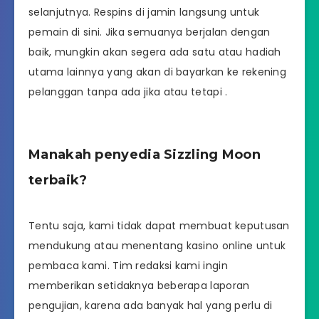
selanjutnya. Respins di jamin langsung untuk
pemain di sini. Jika semuanya berjalan dengan
baik, mungkin akan segera ada satu atau hadiah
utama lainnya yang akan di bayarkan ke rekening
pelanggan tanpa ada jika atau tetapi .
Manakah penyedia Sizzling Moon
terbaik?
Tentu saja, kami tidak dapat membuat keputusan
mendukung atau menentang kasino online untuk
pembaca kami. Tim redaksi kami ingin
memberikan setidaknya beberapa laporan
pengujian, karena ada banyak hal yang perlu di