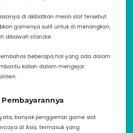
biasanya di akibatkan mesin slot tersebut
bkan gamenya sulit untuk di menangkan,
ah dibawah standar.
n membahas beberapa hal yang ada dalam
mbantu kalian dalam mengejar
nlien.
t Pembayarannya
yata, banyak penggemar game slot
ercaya di Asia, termasuk yang