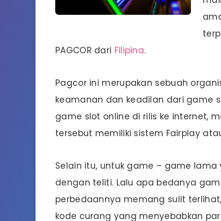
ama
terp
PAGCOR dari
Filipina
.
Pagcor ini merupakan sebuah organi
keamanan dan keadilan dari game sl
game slot online di rilis ke interne
tersebut memiliki sistem Fairplay atau
Selain itu, untuk game – game lama 
dengan teliti. Lalu apa bedanya game
perbedaannya memang sulit terlihat
kode curang yang menyebabkan para