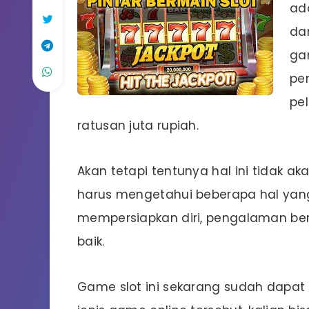
ad
dar
ga
per
pe
ratusan juta rupiah.
Akan tetapi tentunya hal ini tidak ak
harus mengetahui beberapa hal yan
mempersiapkan diri, pengalaman berm
baik.
Game slot ini sekarang sudah dapat