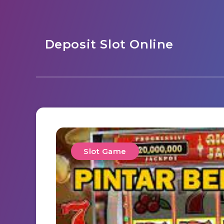
Deposit Slot Online
Slot Game