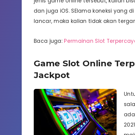
jenis game online tersebut, kalian bi
dan juga iOS. SElama koneksi yang di 
lancar, maka kalian tidak akan ter
Baca juga:
Permainan Slot Terperc
Game Slot Online Ter
Jackpot
Untu
sala
ada
202
mai