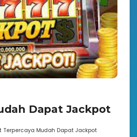
Mudah Dapat Jackpot
ot Terpercaya Mudah Dapat Jackpot