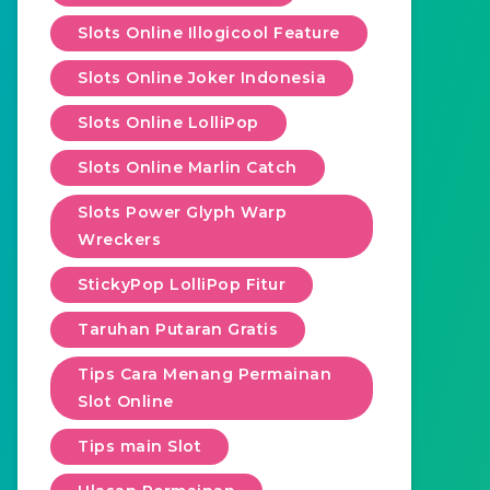
Slots Online Illogicool Feature
Slots Online Joker Indonesia
Slots Online LolliPop
Slots Online Marlin Catch
Slots Power Glyph Warp
Wreckers
StickyPop LolliPop Fitur
Taruhan Putaran Gratis
Tips Cara Menang Permainan
Slot Online
Tips main Slot