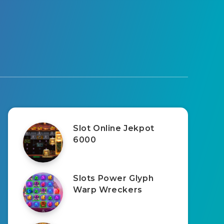
Slot Online Jekpot
6000
Slots Power Glyph
Warp Wreckers