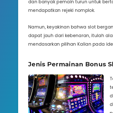
dan banyak pemain turun untuk ber
mendapatkan rejeki nomplok.
Namun, keyakinan bahwa slot bergant
dapat jauh dari kebenaran, itulah a
mendasarkan pilihan Kalian pada ide 
Jenis Permainan Bonus S
T
t
d
d