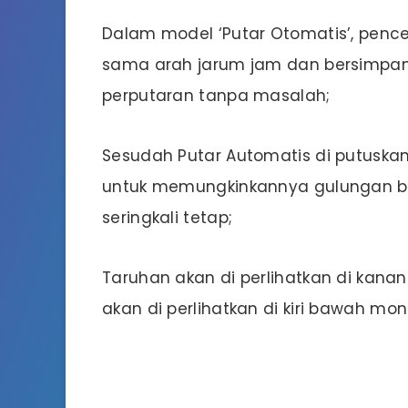
Dalam model ‘Putar Otomatis’, pen
sama arah jarum jam dan bersimpan
perputaran tanpa masalah;
Sesudah Putar Automatis di putuskan
untuk memungkinkannya gulungan be
seringkali tetap;
Taruhan akan di perlihatkan di kana
akan di perlihatkan di kiri bawah moni