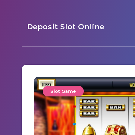
Deposit Slot Online
Slot Game