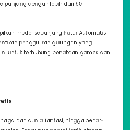
 panjang dengan lebih dari 50
mpilkan model sepanjang Putar Automatis
hentikan pengguliran gulungan yang
l ini untuk terhubung penataan games dan
atis
n naga dan dunia fantasi, hingga benar-