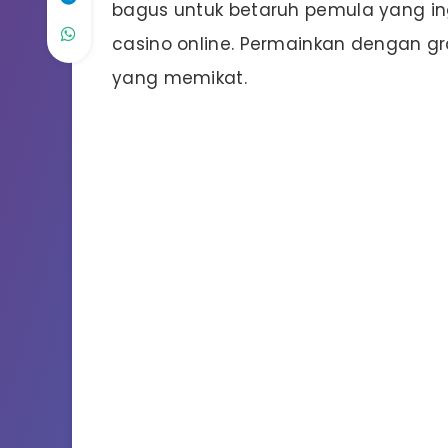
bagus untuk betaruh pemula yang in
casino online. Permainkan dengan g
yang memikat.