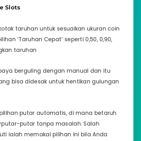
e Slots
 kotak taruhan untuk sesuaikan ukuran coin
lihan ‘Taruhan Cepat’ seperti 0,50, 0,90,
gkan taruhan
paya berguling dengan manual dan itu
yang bisa didesak untuk hentikan gulungan
pilihan putar automatis, di mana betaruh
erputar-putar tanpa masalah. Salah
ti ialah memakai pilihan ini bila Anda