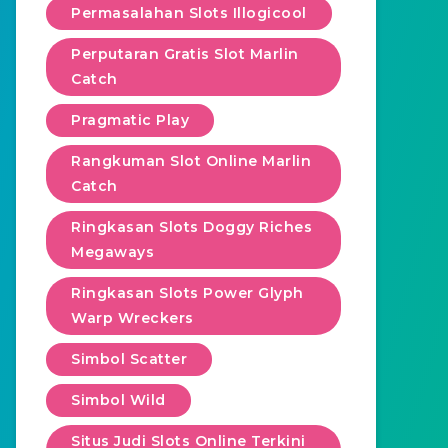
Permasalahan Slots Illogicool
Perputaran Gratis Slot Marlin
Catch
Pragmatic Play
Rangkuman Slot Online Marlin
Catch
Ringkasan Slots Doggy Riches
Megaways
Ringkasan Slots Power Glyph
Warp Wreckers
Simbol Scatter
Simbol Wild
Situs Judi Slots Online Terkini