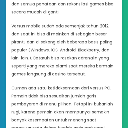
dan semua penataan dan rekonsilasi games bisa
secara mudah di ganti.
Versus mobile sudah ada semenjak tahun 2012
dan saat ini bisa di mainkan di sebagian besar
piranti, dan di sokong oleh beberapa basis paling
populer (Windows, iOS, Android, Blackberry, dan
lain-lain.). Betaruh bisa rasakan adrenalin yang
seperti yang mereka alami saat mereka bermain
games langsung di casino tersebut.
Cuman ada satu ketidaksamaan dari versus PC.
Pemain tidak bisa sesuaikan jumlah garis
pembayaran di menu pilihan. Tetapi ini bukanlah
rugi, karena pemain akan mempunyai semakin
banyak kesempatan untuk menang saat
memutar roda dalam jumlah garis maksimal.