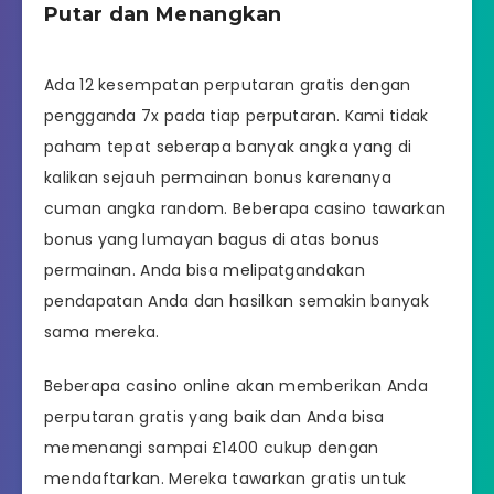
Putar dan Menangkan
Ada 12 kesempatan perputaran gratis dengan
pengganda 7x pada tiap perputaran. Kami tidak
paham tepat seberapa banyak angka yang di
kalikan sejauh permainan bonus karenanya
cuman angka random. Beberapa casino tawarkan
bonus yang lumayan bagus di atas bonus
permainan. Anda bisa melipatgandakan
pendapatan Anda dan hasilkan semakin banyak
sama mereka.
Beberapa casino online akan memberikan Anda
perputaran gratis yang baik dan Anda bisa
memenangi sampai £1400 cukup dengan
mendaftarkan. Mereka tawarkan gratis untuk