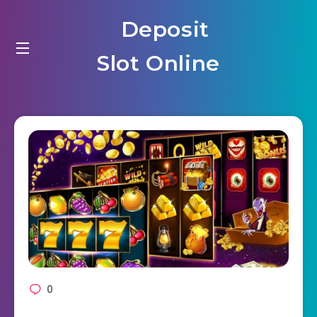
Deposit
Slot Online
0