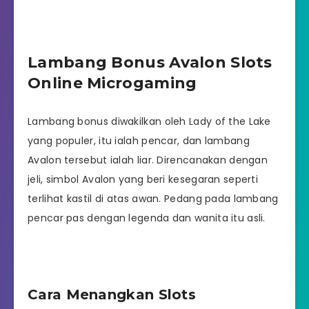
Lambang Bonus Avalon Slots
Online Microgaming
Lambang bonus diwakilkan oleh Lady of the Lake
yang populer, itu ialah pencar, dan lambang
Avalon tersebut ialah liar. Direncanakan dengan
jeli, simbol Avalon yang beri kesegaran seperti
terlihat kastil di atas awan. Pedang pada lambang
pencar pas dengan legenda dan wanita itu asli.
Cara Menangkan Slots