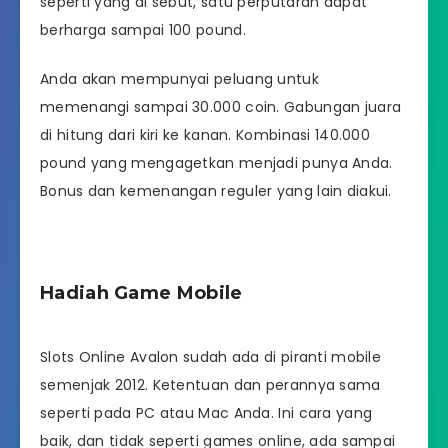
seperti yang di sebut, satu perputaran dapat
berharga sampai 100 pound.
Anda akan mempunyai peluang untuk
memenangi sampai 30.000 coin. Gabungan juara
di hitung dari kiri ke kanan. Kombinasi 140.000
pound yang mengagetkan menjadi punya Anda.
Bonus dan kemenangan reguler yang lain diakui.
Hadiah Game Mobile
Slots Online Avalon sudah ada di piranti mobile
semenjak 2012. Ketentuan dan perannya sama
seperti pada PC atau Mac Anda. Ini cara yang
baik, dan tidak seperti games online, ada sampai